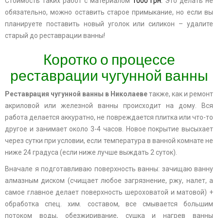
Стоимость таких работ с материалом
1000 грн.
Это делать не
обязательно, можно оставить старое примыкание, но если вы
планируете поставить новый уголок или силикон – удалите
старый до реставрации ванны!
Коротко о процессе
реставрации чугунной ванны
Реставрация чугунной ванны в Николаеве
также, как и ремонт
акриловой или железной ванны происходит на дому. Вся
работа делается аккуратно, не повреждается плитка или что-то
другое и занимает около 3-4 часов. Новое покрытие высыхает
через сутки при условии, если температура в ванной комнате не
ниже 24 градуса (если ниже лучше выждать 2 суток).
Вначале я подготавливаю поверхность ванны: зачищаю ванну
алмазным диском (счищает любое загрязнение, ржу, налет, а
самое главное делает поверхность шероховатой и матовой) +
обработка спец. хим. составом, все смывается большим
потоком воды, обезжиривание, сушка и нагрев ванны