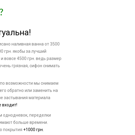
?
туальна!
исано наливная ванна от 3500
00 грн. якобы за лучший
 и вовсе 4500 грн. ведь размер
очень грязная, сифон снимать
 по возможности мы снимаем
 его обратно или заменить на
ле застывания материала
е входит!
м однодневок, переделки
нимают больше времени.
го покрытия
+1000 грн.