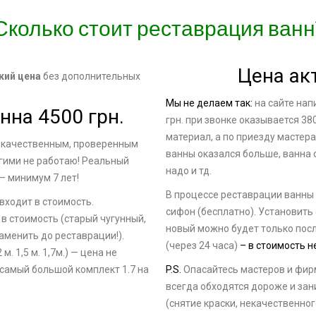
Сколько стоит реставрация ванн
Цена ак
кий цена
без дополнительных
Мы не делаем так:
на сайте нап
нна 4500 грн.
грн. при звонке оказывается 38
материал, а по приезду мастера
 качественным, проверенным
ванны оказался больше, ванна 
гими не работаю! Реальный
надо и тд.
— минимум 7 лет!
В процессе реставрации ванны
входит в стоимость.
сифон (бесплатно). Установить
в стоимость (старый чугунный,
новый можно будет только пос
аменить до реставрации!).
(через 24 часа)
– в стоимость н
. 1,5 м. 1,7м.) — цена не
самый большой комплект 1.7 на
P.S.
Опасайтесь мастеров и фир
всегда обходятся дороже и за
(снятие краски, некачественно