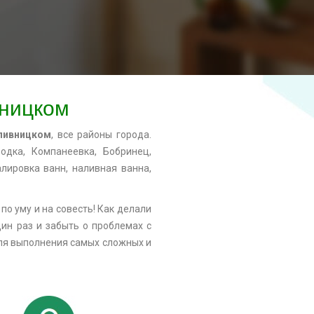
вницком
опивницком
, все районы города.
одка, Компанеевка, Бобринец,
лировка ванн, наливная ванна,
по уму и на совесть! Как делали
дин раз и забыть о проблемах с
для выполнения самых сложных и