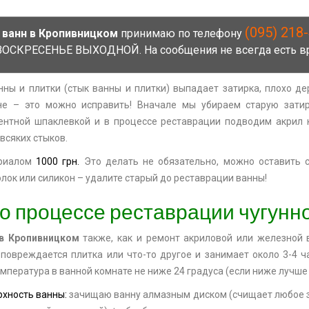
(095) 218
 ванн в Кропивницком
принимаю по телефону
0 ВОСКРЕСЕНЬЕ ВЫХОДНОЙ. На сообщения не всегда есть вр
ны и плитки (стык ванны и плитки) выпадает затирка, плохо де
не – это можно исправить! Вначале мы убираем старую затирк
нтной шпаклевкой и в процессе реставрации подводим акрил к
 всяких стыков.
риалом
1000 грн.
Это делать не обязательно, можно оставить с
лок или силикон – удалите старый до реставрации ванны!
 о процессе реставрации чугунн
 в Кропивницком
также, как и ремонт акриловой или железной 
 повреждается плитка или что-то другое и занимает около 3-4 
температура в ванной комнате не ниже 24 градуса (если ниже лучше
хность ванны:
зачищаю ванну алмазным диском (счищает любое за