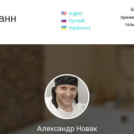
З
English
анн
прини
Русский
тол
Українська
Александр Новак