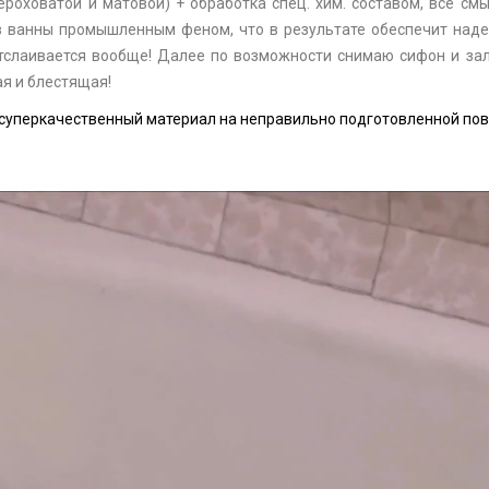
ероховатой и матовой) + обработка спец. хим. составом, все см
в ванны промышленным феном, что в результате обеспечит над
отслаивается вообще! Далее по возможности снимаю сифон и за
ая и блестящая!
суперкачественный материал на неправильно подготовленной пов